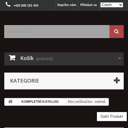
Napište nám
Přihlásit se
+420 606 191 443
Košík
(prázdný)
KATEGORIE
KOMPLETNÍ KATALOG
Eko sešívačka - zelená
Další Produkt