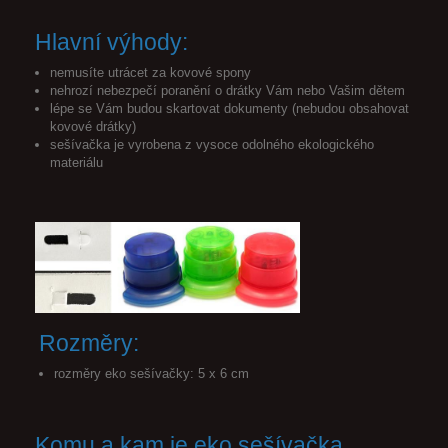
Hlavní výhody:
nemusíte utrácet za kovové spony
nehrozí nebezpečí poranění o drátky Vám nebo Vašim dětem
lépe se Vám budou skartovat dokumenty (nebudou obsahovat
kovové drátky)
sešívačka je vyrobena z vysoce odolného ekologického
materiálu
Rozměry:
rozměry eko sešívačky: 5 x 6 cm
Komu a kam je eko sešívačka