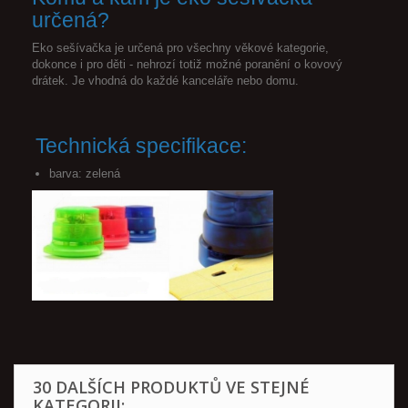
určená?
Eko sešívačka je určená pro všechny věkové kategorie,
dokonce i pro děti - nehrozí totiž možné poranění o kovový
drátek. Je vhodná do každé kanceláře nebo domu.
Technická specifikace:
barva: zelená
30 DALŠÍCH PRODUKTŮ VE STEJNÉ
KATEGORII: