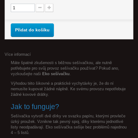
Přidat do košíku
Více informací
Máte špatné zkušenosti s běžnou sešívačkou, ale nutně
potřebujete pro svůj provoz sešívačku používat? Pokud ano,
vyzkoušejte naši
Eko sešívačku
.
Výhodou této šikovné a praktické vychytávky je, že do ní
nemusíte kupovat žádné náplně. Ke svému provozu nepotřebuje
žádné kovové drátky.
Jak to funguje?
Sešívačka vytvoří dvě dírky ve svazku papíru, kterými provleče
úzký proužek. Vznikne tak pevný spoj, díky kterému jednotlivé
listy neodpadávají. Eko sešívačka sešije bez problémů najednou
4 – 5 listů.