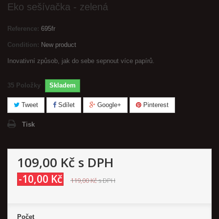
Eko sešívačka - zelená
Reference:
695fr
Condition:
New product
Inovativní způsob, jak do sebe sepnout více papírů.
35
Položky
Skladem
Tweet
Sdílet
Google+
Pinterest
Tisk
109,00 Kč
s DPH
-10,00 Kč
119,00 Kč
s DPH
Počet