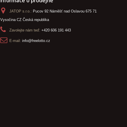
Informace o prodejně
JATOP s.r.o.:
Pucov 92 Náměšť nad Oslavou 675 71
Vysočina CZ Česká republika
Zavolejte nám teď:
+420 606 191 443
E-mail:
info@freelotto.cz