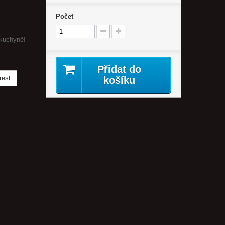
Počet
 kuchyně!
Přidat do
rest
košíku