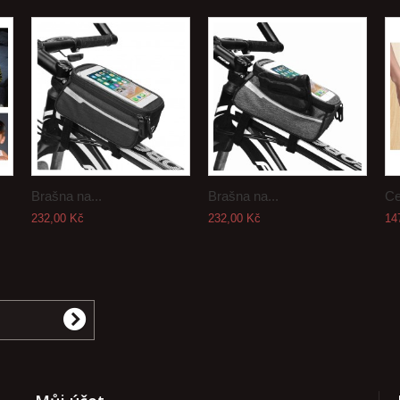
Brašna na...
Brašna na...
Ce
232,00 Kč
232,00 Kč
14