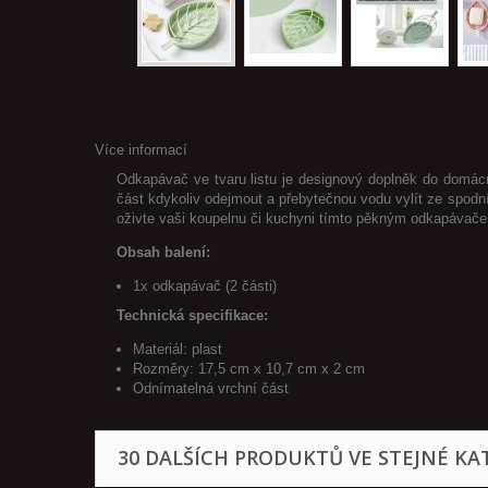
Více informací
Odkapávač ve tvaru listu je designový doplněk do domác
část kdykoliv odejmout a přebytečnou vodu vylít ze spodní
oživte vaši koupelnu či kuchyni tímto pěkným odkapávač
Obsah balení:
1x odkapávač (2 části)
Technická specifikace:
Materiál: plast
Rozměry: 17,5 cm x 10,7 cm x 2 cm
Odnímatelná vrchní část
30 DALŠÍCH PRODUKTŮ VE STEJNÉ KAT