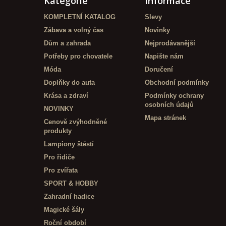
Kategorie
Informace
KOMPLETNÍ KATALOG
Slevy
Zábava a volný čas
Novinky
Dům a zahrada
Nejprodávanější
Potřeby pro chovatele
Napište nám
Móda
Doručení
Doplňky do auta
Obchodní podmínky
Krása a zdraví
Podmínky ochrany
osobních údajů
NOVINKY
Mapa stránek
Cenově zvýhodněné
produkty
Lampiony štěstí
Pro řidiče
Pro zvířata
SPORT & HOBBY
Zahradní hadice
Magické šály
Roční období