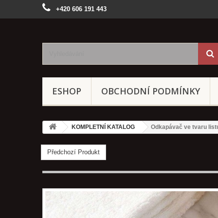
+420 606 191 443
ESHOP
OBCHODNÍ PODMÍNKY
KOMPLETNÍ KATALOG
Odkapávač ve tvaru listu
Předchozí Produkt