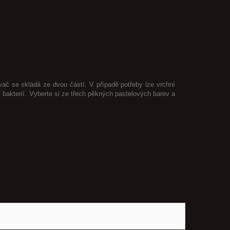
č se skládá ze dvou částí. V případě potřeby lze vrchní
 bakterií. Vyberte si ze třech pěkných pastelových barev a