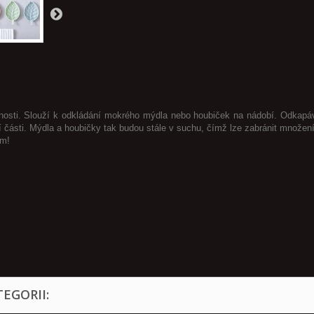
nosti. Slouží k odkládání mokrého mýdla nebo houbiček na nádobí. Odkapáva
 části. Mýdla a houbičky tak budou stále v suchu, čímž lze zabránit množení
em!
EGORII: