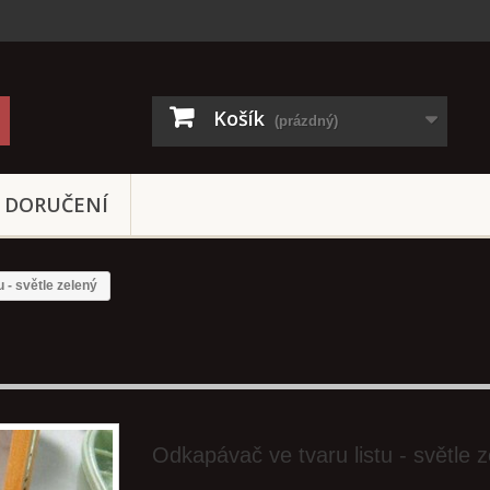
Košík
(prázdný)
DORUČENÍ
 - světle zelený
Odkapávač ve tvaru listu - světle 