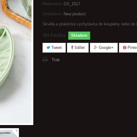
Reference:
GS_1517
Condition:
New product
Skvělá a praktická vychytávka do koupelny nebo do
384
Položky
Skladem
Tweet
Sdílet
Google+
Pinte
Tisk