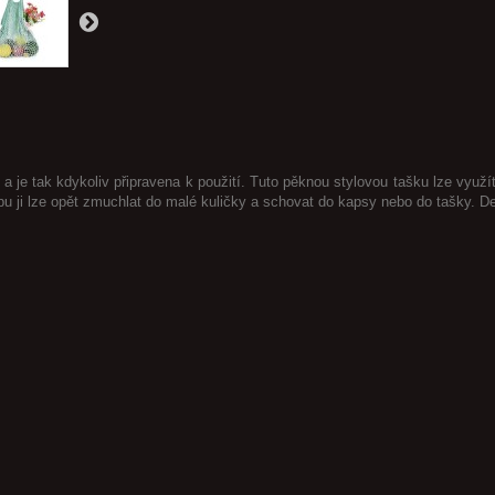
je tak kdykoliv připravena k použití. Tuto pěknou stylovou tašku lze využí
ji lze opět zmuchlat do malé kuličky a schovat do kapsy nebo do tašky. Dejt