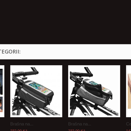
EGORII:
Brašna na...
Brašna na...
Ce