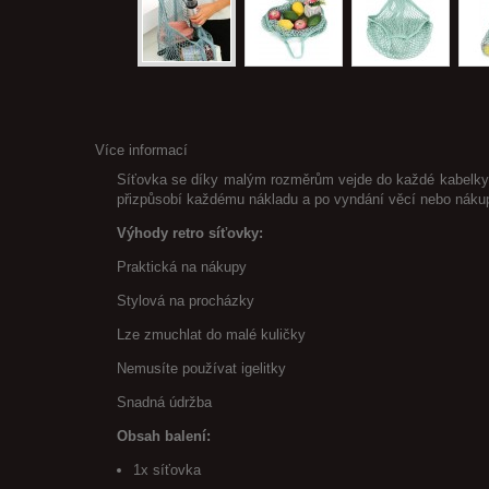
Více informací
Síťovka se díky malým rozměrům vejde do každé kabelky a 
přizpůsobí každému nákladu a po vyndání věcí nebo nákupu 
Výhody retro síťovky:
Praktická na nákupy
Stylová na procházky
Lze zmuchlat do malé kuličky
Nemusíte používat igelitky
Snadná údržba
Obsah balení:
1x síťovka