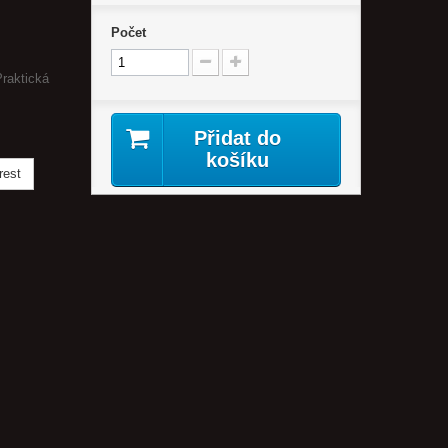
Počet
Praktická
Přidat do
košíku
rest