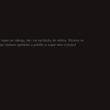
t nejen na nákupy, ale i na vycházky do města. Síťovka se
e sbohem igelitkám a pořiďte si super retro síťovku!