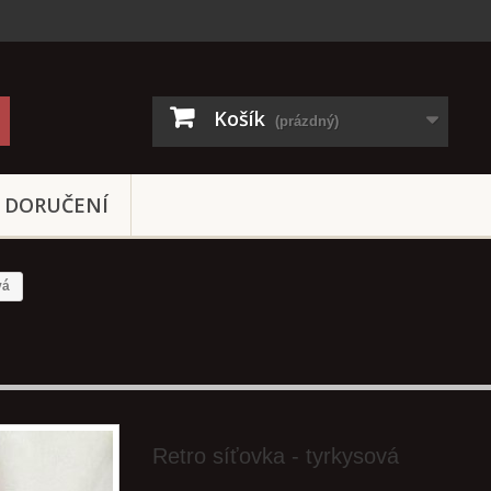
Košík
(prázdný)
DORUČENÍ
vá
Retro síťovka - tyrkysová