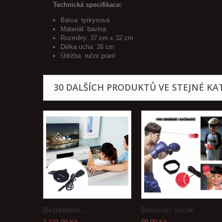
Technická specifikace:
Barva: tyrkysová
Materiál: bavlna
Rozměry: 37 cm x 32 cm
Délka ucha: 26 cm
Údržba: ruční praní
30 DALŠÍCH PRODUKTŮ VE STEJNÉ KAT
Bezdrátové...
Boxovací míček