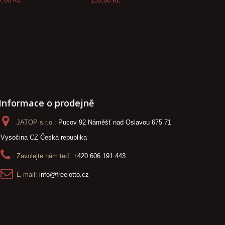
7,00 Kč
135,00 Kč
135,00 Kč
Informace o prodejně
JATOP s.r.o.:
Pucov 92 Náměšť nad Oslavou 675 71
Vysočina CZ Česká republika
Zavolejte nám teď:
+420 606 191 443
E-mail:
info@freelotto.cz