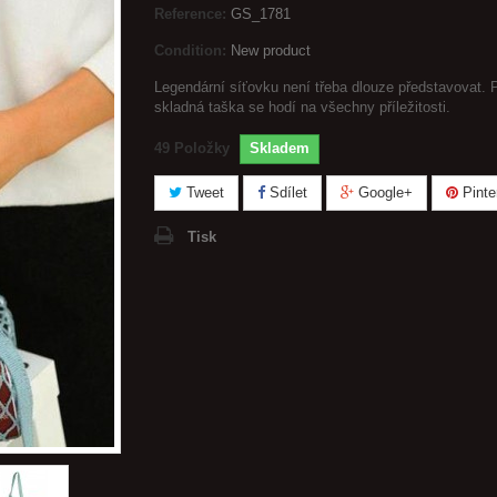
Reference:
GS_1781
Condition:
New product
Legendární síťovku není třeba dlouze představovat. 
skladná taška se hodí na všechny příležitosti.
49
Položky
Skladem
Tweet
Sdílet
Google+
Pinte
Tisk