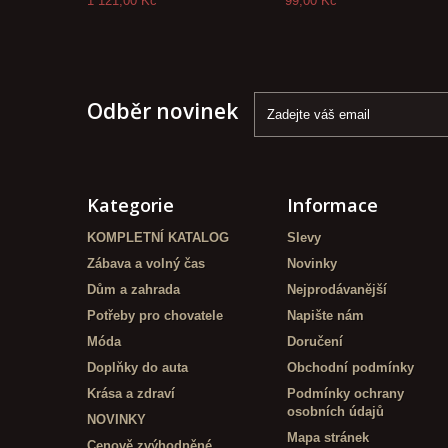
1 121,00 Kč
99,00 Kč
Odběr novinek
Kategorie
Informace
KOMPLETNÍ KATALOG
Slevy
Zábava a volný čas
Novinky
Dům a zahrada
Nejprodávanější
Potřeby pro chovatele
Napište nám
Móda
Doručení
Doplňky do auta
Obchodní podmínky
Krása a zdraví
Podmínky ochrany
osobních údajů
NOVINKY
Mapa stránek
Cenově zvýhodněné