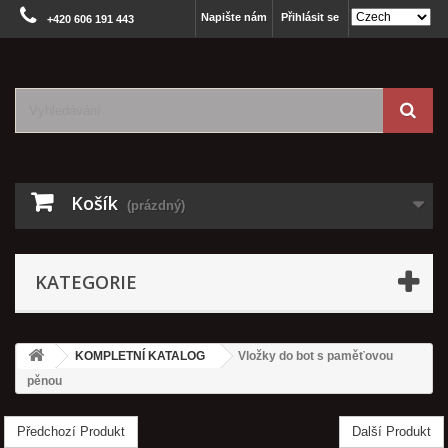
Napište nám
Přihlásit se
+420 606 191 443
Košík
(prázdný)
KATEGORIE
KOMPLETNÍ KATALOG
Vložky do bot s paměťovou
pěnou
Předchozí Produkt
Další Produkt