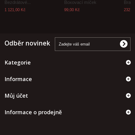
Bezdrátové...
Boxovací míček
Brašn
1 121,00 Kč
99,00 Kč
232,0
Odběr novinek
Kategorie
Informace
Můj účet
Informace o prodejně