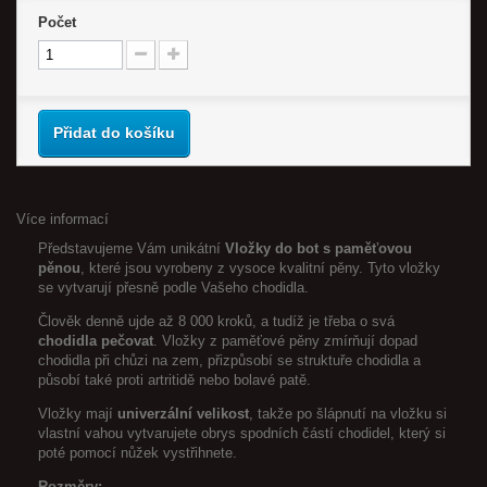
Počet
Přidat do košíku
Více informací
Představujeme Vám unikátní
Vložky do bot s paměťovou
pěnou
, které jsou vyrobeny z vysoce kvalitní pěny. Tyto vložky
se vytvarují přesně podle Vašeho chodidla.
Člověk denně ujde až 8 000 kroků, a tudíž je třeba o svá
chodidla pečovat
. Vložky z paměťové pěny zmírňují dopad
chodidla při chůzi na zem, přizpůsobí se struktuře chodidla a
působí také proti artritidě nebo bolavé patě.
Vložky mají
univerzální velikost
, takže po šlápnutí na vložku si
vlastní vahou vytvarujete obrys spodních částí chodidel, který si
poté pomocí nůžek vystřihnete.
Rozměry: