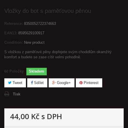
Vložky do bot s paměťovou pěnou
Reference:
8350052722374663
EAN13:
8595629100917
Condition:
New product
S vložkou z paměťové pěny dopřejete svým chodidlům okamžitý
komfort a budete se zase cítit velmi pohodlně.
60
Položky
Skladem
Tweet
Sdílet
Google+
Pinterest
Tisk
44,00 Kč
s DPH