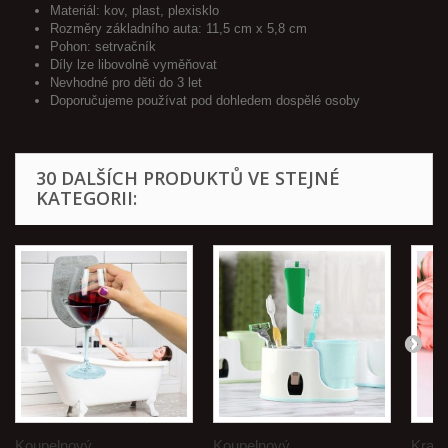
Materiál: kov, plast, plexisklo
Rozměry základního auta: 11,5 cm x 5,8 cm
Pohon: setrvačník
Díly lze libovolně vyměňovat
Nevhodné pro děti do 3 let
Doporučujeme používat pod dohledem dospělé osoby
30 DALŠÍCH PRODUKTŮ VE STEJNÉ
KATEGORII:
Koupelnový...
Koupelnový...
Krabi