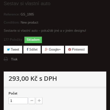
Sestav si vlastní auto
Reference:
GS_1885
Condition:
New product
Sestavte si vlastní auto – pokaždé jiné a v jiném designu!
177
Položky
Skladem
Tweet
Sdílet
Google+
Pinterest
Tisk
293,00 Kč
s DPH
Počet