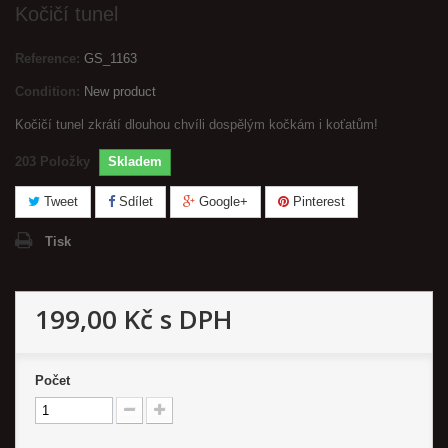
Kočičí tunel
Reference:
GS_1163
Condition:
New product
Kočičí tunel zkrátí dlouhou chvíli dospělým kočkám i koťatům!
203
Položky
Skladem
Tweet
Sdílet
Google+
Pinterest
Tisk
199,00 Kč
s DPH
Počet