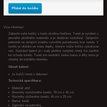
Přidat do košíku
Více informací
Zabavte vaše kočky s touto skvělou hračkou. Tunel je vyroben z
pevného plstěného materiálu a je dodáván rozložený. Spojením
patentek na okrajích snadno vytvoříte požadovaný tvar tunelu. V
tunelu je okénko ve tvaru tlapky, kterým může kočka vykukovat
ven. Součástí balení je i malý plstěný motýlek, který lze zavěsit
ke vchodu tunelu. Tunel má neutrální šedou barvu a díky tomu je
vhodný do každého interiéru.
Obsah balení:
1x kočičí tunel s dekorací
Technická specifikace:
Materiál: plsť
Rozměry rozloženého tunelu: 79 cm x 45 cm
Rozměry složeného tunelu: 45 cm x 25 cm
Barva: šedá
Zapínání na patentky