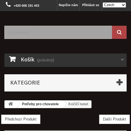
Napište nám
Přihlásit se
+420 606 191 443
Košík
(prázdný)
KATEGORIE
Potřeby pro chovatele
Kočičí tunel
Předchozí Produkt
Další Produkt